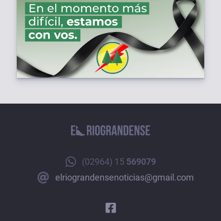
(02964) 15
569079
elriograndensenoticias@gmail.com