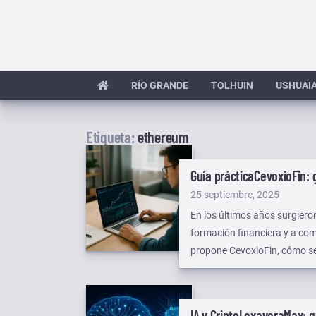
Saltar
al
contenido
RÍO GRANDE
TOLHUIN
USHUAI
Etiqueta:
ethereum
Guía práctica
CevoxioFin: 
Publicado
25 septiembre, 2025
el
En los últimos años surgiero
formación financiera y a com
propone CevoxioFin, cómo se 
de registrarse, con foco en a
IA y Cripto
LexavoraMax: qu