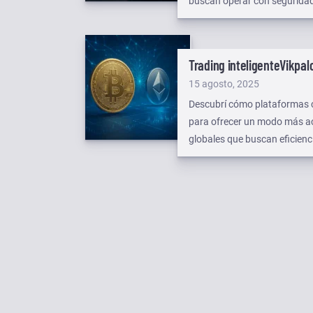
buscan operar con segurida
Trading inteligente
Vikpalo
Publicado
15 agosto, 2025
el
Descubrí cómo plataformas co
para ofrecer un modo más acc
globales que buscan eficienc