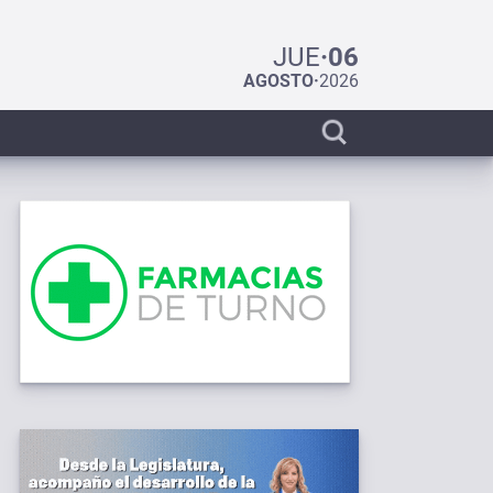
JUE
·
06
AGOSTO
·
2026
Display
search
bar