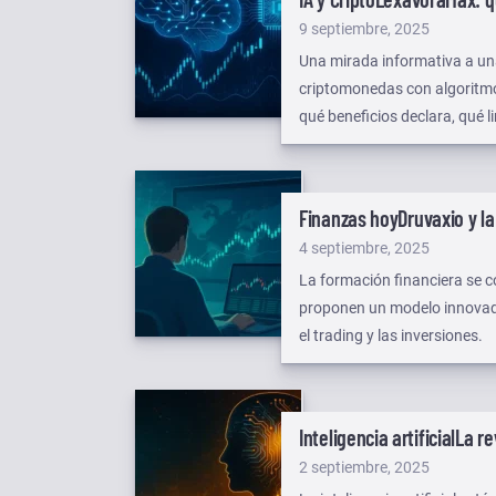
Publicado
9 septiembre, 2025
el
Una mirada informativa a un
criptomonedas con algoritmo
qué beneficios declara, qué l
recorrer antes de probar un 
Finanzas hoy
Druvaxio y la
Publicado
4 septiembre, 2025
el
La formación financiera se 
proponen un modelo innovado
el trading y las inversiones.
Inteligencia artificial
La re
Publicado
2 septiembre, 2025
el