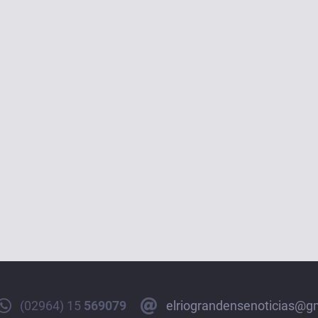
(02964) 15
569079
elriograndensenoticias@g