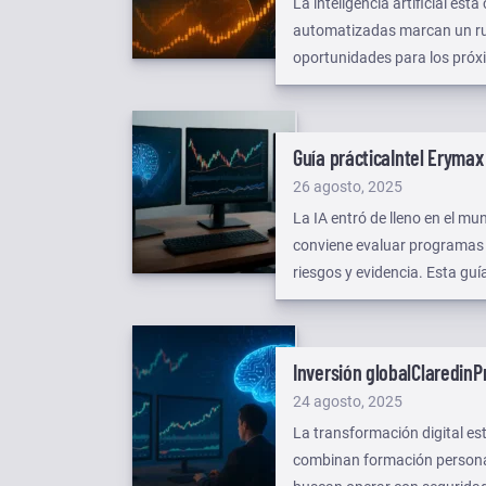
La inteligencia artificial es
automatizadas marcan un ru
oportunidades para los próx
Guía práctica
Intel Erymax
Publicado
26 agosto, 2025
el
La IA entró de lleno en el mu
conviene evaluar programas c
riesgos y evidencia. Esta g
la oferta educativa.
Inversión global
ClaredinPr
Publicado
24 agosto, 2025
el
La transformación digital es
combinan formación personali