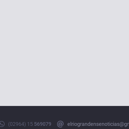
(02964) 15
569079
elriograndensenoticias@g