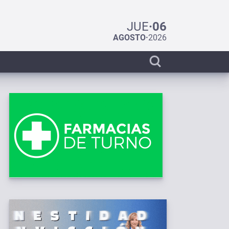
JUE
·
06
AGOSTO
·
2026
Display
search
bar