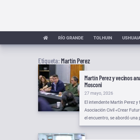
Saltar
al
contenido
RÍO GRANDE
TOLHUIN
USHUAI
Etiqueta:
Martín Perez
Martín Perez y vecinos an
Mosconi
Publicado
27 mayo, 2026
el
El intendente Martín Perez y
Asociación Civil «Crear Futu
el encuentro, se abordó una 
mismo y la incorporación de u