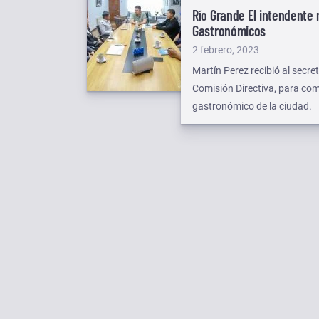
Río Grande
El intendente
Gastronómicos
Publicado
2 febrero, 2023
el
Martín Perez recibió al sec
Comisión Directiva, para come
gastronómico de la ciudad.