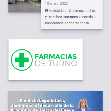
Publicado
18 enero, 2023
el
El Ministerio de Gobierno, Justicia
y Derechos Humanos, recuerda la
importancia de contar con la
documentación actualizada a
quienes salen de la provincia por
ruta y deban circular por los pasos
fronterizos internacionales.