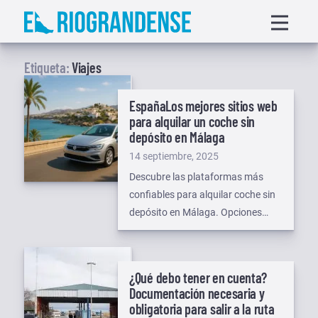
Saltar
Displa
al
menu
contenido
Etiqueta:
Viajes
España
Los mejores sitios web
para alquilar un coche sin
depósito en Málaga
Publicado
14 septiembre, 2025
el
Descubre las plataformas más
confiables para alquilar coche sin
depósito en Málaga. Opciones
flexibles, transparentes y seguras
para recorrer la Costa del Sol.
¿Qué debo tener en cuenta?
Documentación necesaria y
obligatoria para salir a la ruta