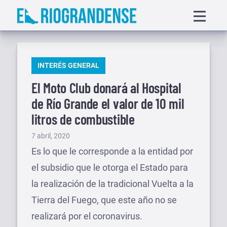
Saltar
Displa
al
menu
contenido
PUBLICADO
INTERÉS GENERAL
EN
El Moto Club donará al Hospital
de Río Grande el valor de 10 mil
litros de combustible
Publicado
7 abril, 2020
el
Es lo que le corresponde a la entidad por
el subsidio que le otorga el Estado para
la realización de la tradicional Vuelta a la
Tierra del Fuego, que este año no se
realizará por el coronavirus.