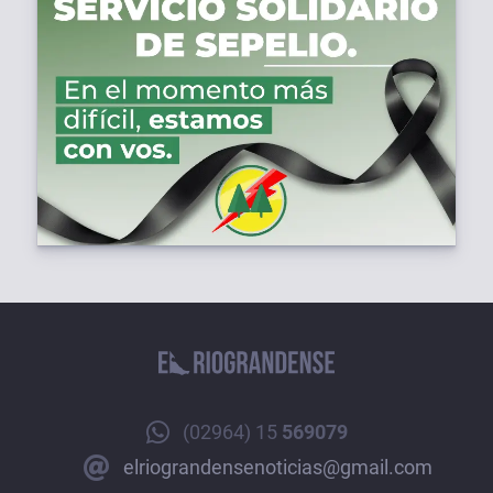
(02964) 15
569079
elriograndensenoticias@gmail.com