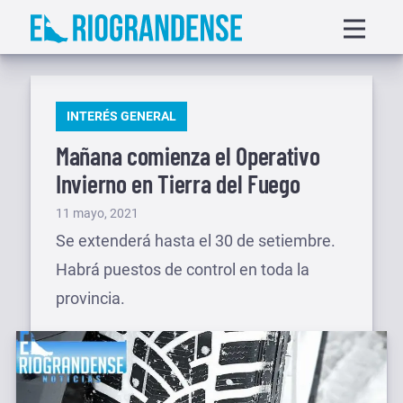
Saltar
Displa
al
menu
contenido
PUBLICADO
INTERÉS GENERAL
EN
Mañana comienza el Operativo
Invierno en Tierra del Fuego
Publicado
11 mayo, 2021
el
Se extenderá hasta el 30 de setiembre.
Habrá puestos de control en toda la
provincia.