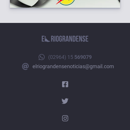
(02964) 15
569079
elriograndensenoticias@gmail.com