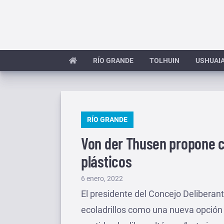
Saltar
al
contenido
RÍO GRANDE
TOLHUIN
USHUAI
PUBLICADO
RÍO GRANDE
EN
Von der Thusen propone co
plásticos
Publicado
6 enero, 2022
el
El presidente del Concejo Deliberan
ecoladrillos como una nueva opción p