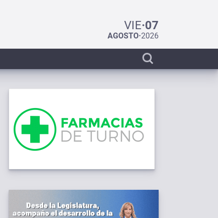
VIE
·
07
AGOSTO
·
2026
Display
search
bar