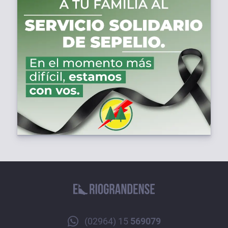
(02964) 15
569079