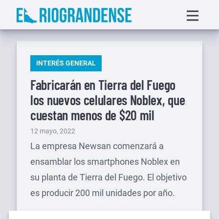
Saltar
Displa
al
menu
contenido
PUBLICADO
INTERÉS GENERAL
EN
Fabricarán en Tierra del Fuego
los nuevos celulares Noblex, que
cuestan menos de $20 mil
Publicado
12 mayo, 2022
el
La empresa Newsan comenzará a
ensamblar los smartphones Noblex en
su planta de Tierra del Fuego. El objetivo
es producir 200 mil unidades por año.