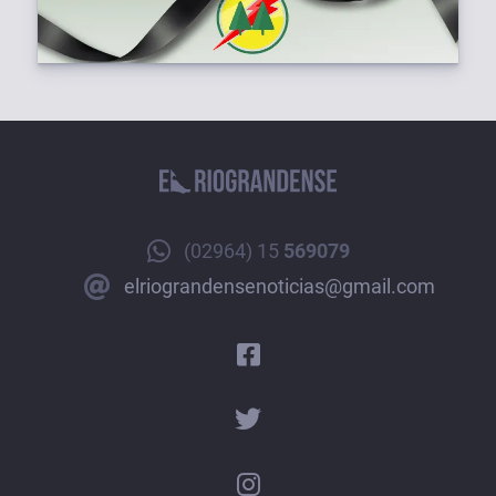
(02964) 15
569079
elriograndensenoticias@gmail.com