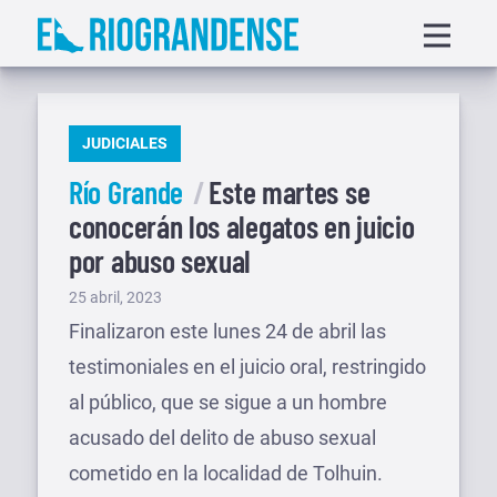
Saltar
Displa
al
menu
contenido
PUBLICADO
JUDICIALES
EN
Río Grande
Este martes se
conocerán los alegatos en juicio
por abuso sexual
Publicado
25 abril, 2023
el
Finalizaron este lunes 24 de abril las
testimoniales en el juicio oral, restringido
al público, que se sigue a un hombre
acusado del delito de abuso sexual
cometido en la localidad de Tolhuin.