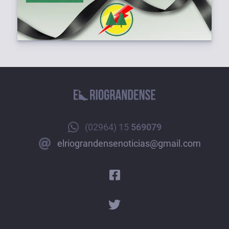
(02964) 15
569079
elriograndensenoticias@gmail.com