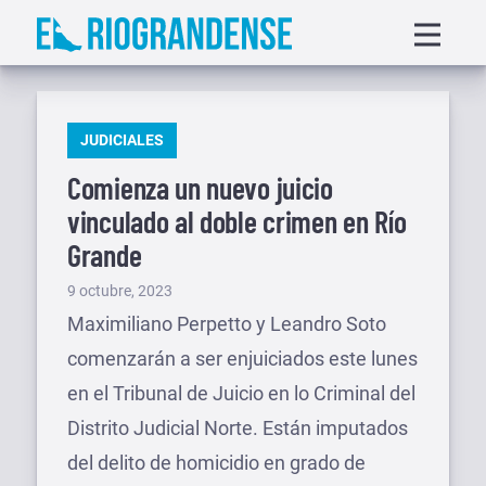
Saltar
Displa
al
menu
contenido
PUBLICADO
JUDICIALES
EN
Comienza un nuevo juicio
vinculado al doble crimen en Río
Grande
Publicado
9 octubre, 2023
el
Maximiliano Perpetto y Leandro Soto
comenzarán a ser enjuiciados este lunes
en el Tribunal de Juicio en lo Criminal del
Distrito Judicial Norte. Están imputados
del delito de homicidio en grado de