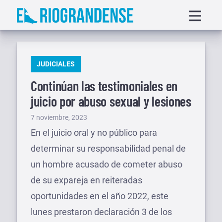
Saltar
Displa
al
menu
contenido
PUBLICADO
JUDICIALES
EN
Continúan las testimoniales en
juicio por abuso sexual y lesiones
Publicado
7 noviembre, 2023
el
En el juicio oral y no público para
determinar su responsabilidad penal de
un hombre acusado de cometer abuso
de su expareja en reiteradas
oportunidades en el año 2022, este
lunes prestaron declaración 3 de los