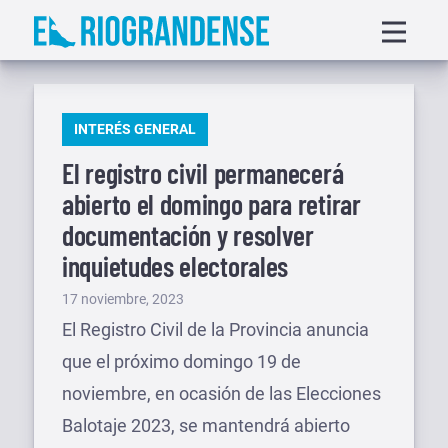
Saltar
Displa
al
menu
contenido
PUBLICADO
INTERÉS GENERAL
EN
El registro civil permanecerá
abierto el domingo para retirar
documentación y resolver
inquietudes electorales
Publicado
17 noviembre, 2023
el
El Registro Civil de la Provincia anuncia
que el próximo domingo 19 de
noviembre, en ocasión de las Elecciones
Balotaje 2023, se mantendrá abierto