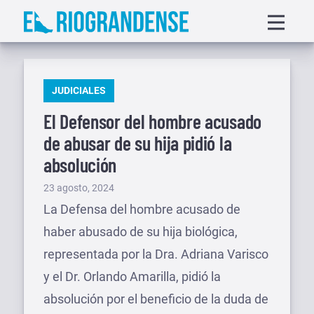
Saltar
Displa
al
menu
contenido
PUBLICADO
JUDICIALES
EN
El Defensor del hombre acusado
de abusar de su hija pidió la
absolución
Publicado
23 agosto, 2024
el
La Defensa del hombre acusado de
haber abusado de su hija biológica,
representada por la Dra. Adriana Varisco
y el Dr. Orlando Amarilla, pidió la
absolución por el beneficio de la duda de