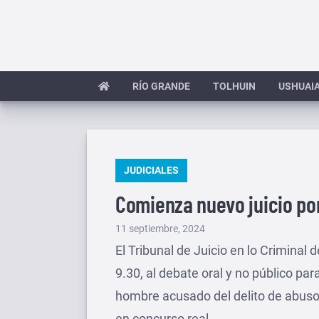
Saltar
al
contenido
RÍO GRANDE
TOLHUIN
USHUAI
PUBLICADO
JUDICIALES
EN
Comienza nuevo juicio po
Publicado
11 septiembre, 2024
el
El Tribunal de Juicio en lo Criminal d
9.30, al debate oral y no público pa
hombre acusado del delito de abuso
en concurso real.