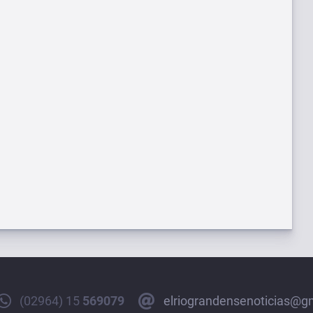
(02964) 15
569079
elriograndensenoticias@g