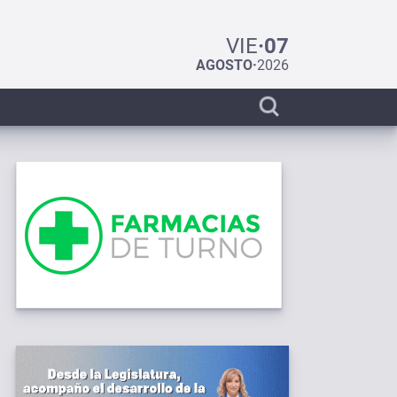
VIE
·
07
AGOSTO
·
2026
Display
search
bar