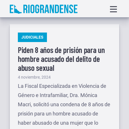
Saltar
Displa
al
menu
contenido
PUBLICADO
JUDICIALES
EN
Piden 8 años de prisión para un
hombre acusado del delito de
abuso sexual
Publicado
4 noviembre, 2024
el
La Fiscal Especializada en Violencia de
Género e Intrafamiliar, Dra. Mónica
Macri, solicitó una condena de 8 años de
prisión para un hombre acusado de
haber abusado de una mujer que lo