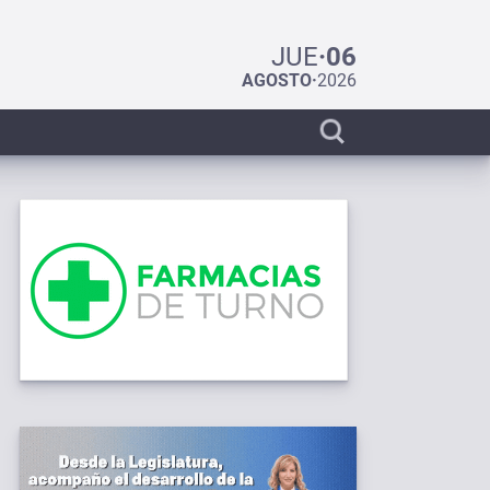
JUE
·
06
AGOSTO
·
2026
Display
search
bar