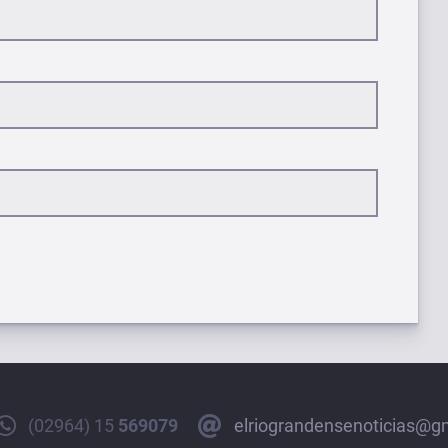
(02964) 15
569079
elriograndensenoticias@g