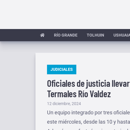
Saltar
al
contenido
RÍO GRANDE
TOLHUIN
USHUAI
PUBLICADO
JUDICIALES
EN
Oficiales de justicia llev
Termales Río Valdez
Publicado
12 diciembre, 2024
el
Un equipo integrado por tres oficiale
este miércoles, desde las 10 y hasta