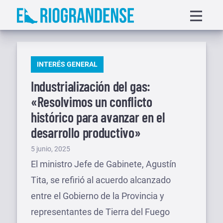
Saltar
Displa
al
menu
contenido
PUBLICADO
INTERÉS GENERAL
EN
Industrialización del gas:
«Resolvimos un conflicto
histórico para avanzar en el
desarrollo productivo»
Publicado
5 junio, 2025
el
El ministro Jefe de Gabinete, Agustín
Tita, se refirió al acuerdo alcanzado
entre el Gobierno de la Provincia y
representantes de Tierra del Fuego