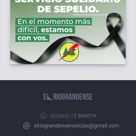
(02964) 15
569079
elriograndensenoticias@gmail.com