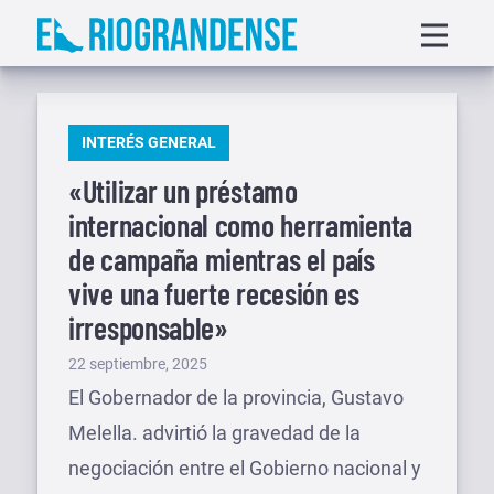
Saltar
Displa
al
menu
contenido
PUBLICADO
INTERÉS GENERAL
EN
«Utilizar un préstamo
internacional como herramienta
de campaña mientras el país
vive una fuerte recesión es
irresponsable»
Publicado
22 septiembre, 2025
el
El Gobernador de la provincia, Gustavo
Melella. advirtió la gravedad de la
negociación entre el Gobierno nacional y