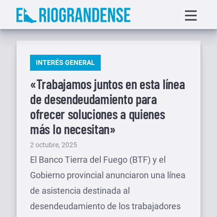
Saltar
Displa
al
menu
contenido
PUBLICADO
INTERÉS GENERAL
EN
«Trabajamos juntos en esta línea
de desendeudamiento para
ofrecer soluciones a quienes
más lo necesitan»
Publicado
2 octubre, 2025
el
El Banco Tierra del Fuego (BTF) y el
Gobierno provincial anunciaron una línea
de asistencia destinada al
desendeudamiento de los trabajadores