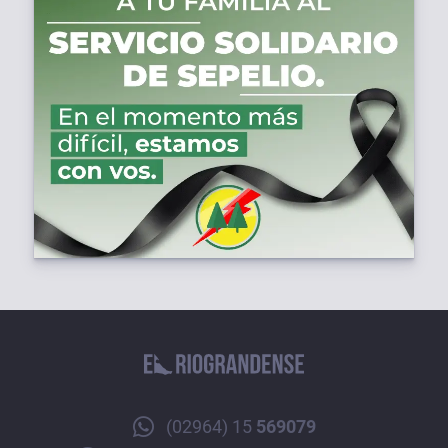
(02964) 15
569079