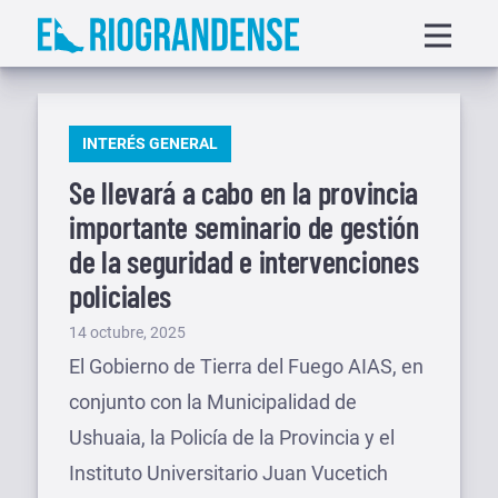
Saltar
Displa
al
menu
contenido
PUBLICADO
INTERÉS GENERAL
EN
Se llevará a cabo en la provincia
importante seminario de gestión
de la seguridad e intervenciones
policiales
Publicado
14 octubre, 2025
el
El Gobierno de Tierra del Fuego AIAS, en
conjunto con la Municipalidad de
Ushuaia, la Policía de la Provincia y el
Instituto Universitario Juan Vucetich