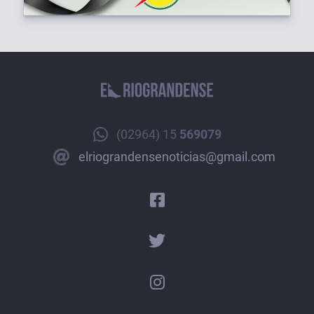
(02964) 15
569079
elriograndensenoticias@gmail.com