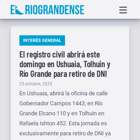
Saltar
Displa
al
menu
contenido
PUBLICADO
INTERÉS GENERAL
EN
El registro civil abrirá este
domingo en Ushuaia, Tolhuin y
Río Grande para retiro de DNI
Publicado
25 octubre, 2025
el
En Ushuaia, abrirá la oficina de calle
Gobernador Campos 1443; en Río
Grande Elcano 110 y en Tolhuin en
Rafaela Ishton 452. Esta jornada es
exclusivamente para retiro de DNI ya