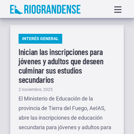
Saltar
Displa
al
menu
contenido
PUBLICADO
INTERÉS GENERAL
EN
Inician las inscripciones para
jóvenes y adultos que deseen
culminar sus estudios
secundarios
Publicado
2 noviembre, 2025
el
El Ministerio de Educación de la
provincia de Tierra del Fuego, AeIAS,
abre las inscripciones de educación
secundaria para jóvenes y adultos para