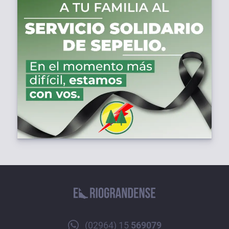
(02964) 15
569079