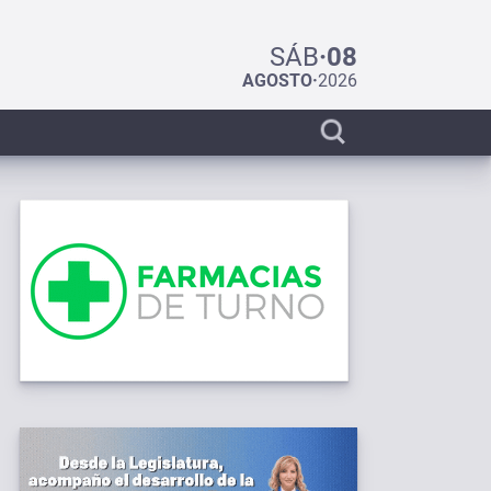
SÁB
·
08
AGOSTO
·
2026
Display
search
bar