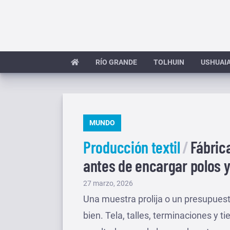
Saltar
al
contenido
RÍO GRANDE
TOLHUIN
USHUAI
PUBLICADO
MUNDO
EN
Producción textil
Fábric
antes de encargar polos 
Publicado
27 marzo, 2026
el
Una muestra prolija o un presupuest
bien. Tela, talles, terminaciones y 