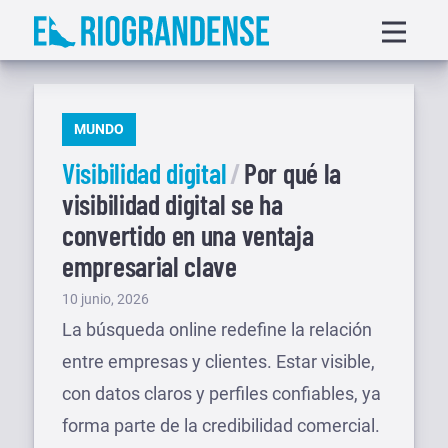
Saltar
Displa
al
menu
contenido
PUBLICADO
MUNDO
EN
Visibilidad digital
Por qué la
visibilidad digital se ha
convertido en una ventaja
empresarial clave
Publicado
10 junio, 2026
el
La búsqueda online redefine la relación
entre empresas y clientes. Estar visible,
con datos claros y perfiles confiables, ya
forma parte de la credibilidad comercial.