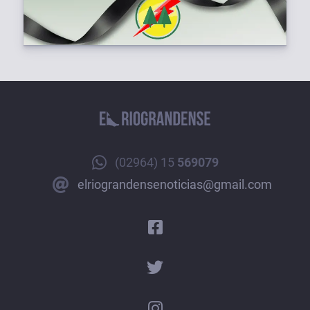
(02964) 15
569079
elriograndensenoticias@gmail.com