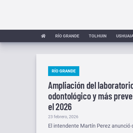
Saltar
al
contenido
RÍO GRANDE
TOLHUIN
USHUAI
PUBLICADO
RÍO GRANDE
EN
Ampliación del laboratorio
odontológico y más preve
el 2026
Publicado
23 febrero, 2026
el
El intendente Martín Perez anunció 