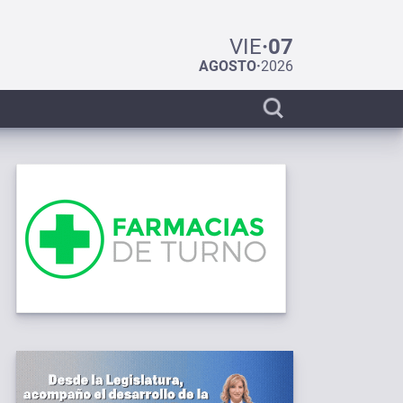
VIE
·
07
AGOSTO
·
2026
Display
search
bar